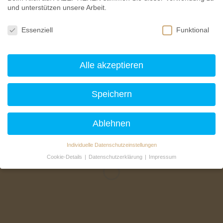
und unterstützen unsere Arbeit.
Datenschutzeinstellungen
Essenziell
Funktional
Alle akzeptieren
Speichern
Ablehnen
Individuelle Datenschutzeinstellungen
Cookie-Details
Datenschutzerklärung
Impressum
Datenschutzeinstellungen
Hier finden Sie eine Übersicht über alle verwendeten Cookies. Sie
können Ihre Einwilligung zu ganzen Kategorien geben oder sich
weitere Informationen anzeigen lassen und so nur bestimmte
Cookies auswählen.