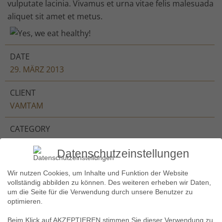
vulputate lacinia. Vivamus et urna vitae felis malesuada
aliquet sit amet et metus.
DATE
29. MÄRZ 2013
CLIENT
VAMTAM
CATEGORY
GALLERY
Datenschutzeinstellungen
Wir nutzen Cookies, um Inhalte und Funktion der Website
vollständig abbilden zu können. Des weiteren erheben wir Daten,
um die Seite für die Verwendung durch unsere Benutzer zu
optimieren.
Related Photos
Beim Klick auf AKZEPTIEREN stimmen Sie dieser Verwendung zu