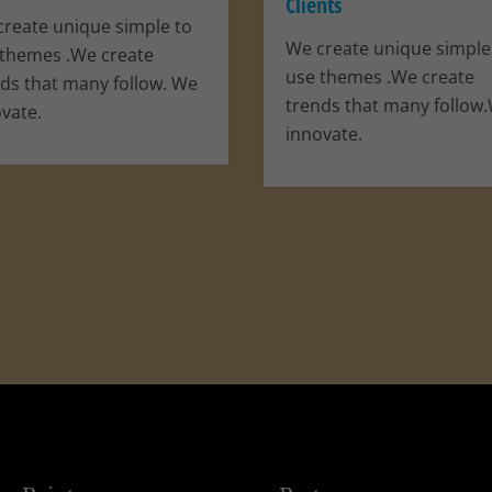
Clients
reate unique simple to
Cookie-Informationen anzeigen
We create unique simple
 themes .We create
ktional (1)
use themes .We create
ds that many follow. We
Cookie-Informationen anzeigen
trends that many follow
vate.
innovate.
ered by Borlabs Cookie
Datenschutzerklärung
Imp