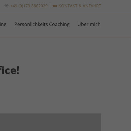
☏
+49 (0)173 8862029
|
🗪 KONTAKT & ANFAHRT
Skip
ing
Persönlichkeits Coaching
Über mich
to
content
ice!