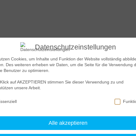
Datenschutzeinstellungen
utzen Cookies, um Inhalte und Funktion der Website vollständig abbild
n. Des weiteren erheben wir Daten, um die Seite für die Verwendung 
e Benutzer zu optimieren.
and coffee breaks, change our desks or view, goof off, dri
Klick auf AKZEPTIEREN stimmen Sie dieser Verwendung zu und
stützen unsere Arbeit.
t to gossip or share ideas. On the other hand, we bossed o
ger hours than office jobs usually entail. It was the ultima
schutzeinstellungen
ssenziell
Funkti
ch day, given deadlines, distractions, and workaholic cresce
Ipsum. Proin gravida nibh vel velit auctor aliquet. A
Alle akzeptieren
r, nisi elit consequat ipsum, nec sagittis sem nibh id