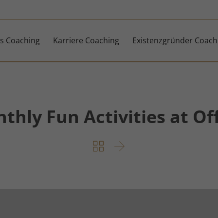
s Coaching
Karriere Coaching
Existenzgründer Coach
thly Fun Activities at Off

